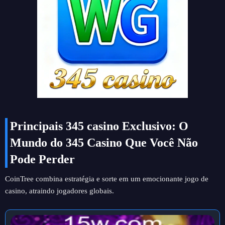
Principais 345 casino Exclusivo: O
Mundo do 345 Casino Que Você Não
Pode Perder
CoinTree combina estratégia e sorte em um emocionante jogo de
casino, atraindo jogadores globais.