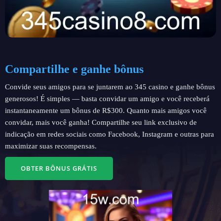
Compartilhe e ganhe bônus
Convide seus amigos para se juntarem ao 345 casino e ganhe bônus
generosos! É simples — basta convidar um amigo e você receberá
instantaneamente um bônus de R$300. Quanto mais amigos você
convidar, mais você ganha! Compartilhe seu link exclusivo de
indicação em redes sociais como Facebook, Instagram e outras para
maximizar suas recompensas.
OBTER BÔNUS GRÁTIS