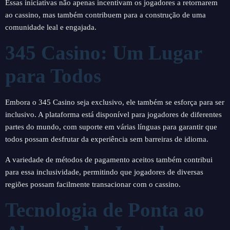
Essas iniciativas não apenas incentivam os jogadores a retornarem
ao cassino, mas também contribuem para a construção de uma
comunidade leal e engajada.
345 Casino: Um Lugar
para Todos
Embora o 345 Casino seja exclusivo, ele também se esforça para ser
inclusivo. A plataforma está disponível para jogadores de diferentes
partes do mundo, com suporte em várias línguas para garantir que
todos possam desfrutar da experiência sem barreiras de idioma.
A variedade de métodos de pagamento aceitos também contribui
para essa inclusividade, permitindo que jogadores de diversas
regiões possam facilmente transacionar com o cassino.
Tecnologia de Ponta ao