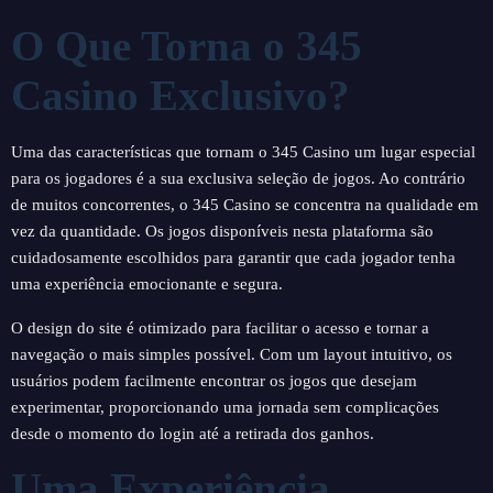
O Que Torna o 345
Casino Exclusivo?
Uma das características que tornam o 345 Casino um lugar especial
para os jogadores é a sua exclusiva seleção de jogos. Ao contrário
de muitos concorrentes, o 345 Casino se concentra na qualidade em
vez da quantidade. Os jogos disponíveis nesta plataforma são
cuidadosamente escolhidos para garantir que cada jogador tenha
uma experiência emocionante e segura.
O design do site é otimizado para facilitar o acesso e tornar a
navegação o mais simples possível. Com um layout intuitivo, os
usuários podem facilmente encontrar os jogos que desejam
experimentar, proporcionando uma jornada sem complicações
desde o momento do login até a retirada dos ganhos.
Uma Experiência