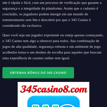
site é rápida e fácil, com um processo de verificação que garante a
segurança e a integridade da plataforma. Assim que o cadastro é
concluído, os jogadores podem imergir em um mundo de
entretenimento sem fim e descobrir por que o 345 Casino é
considerado tão exclusivo.
Quer você seja um jogador experiente ou esteja apenas começando,
o 345 Casino tem algo a oferecer para todos. Sua combinação de
jogos de alta qualidade, segurança robusta e um ambiente de jogo
acolhedor torna-o um destino de escolha para aqueles que buscam
uma experiência de cassino online sem igual.
OBTENHA BÔNUS DO 345 CASINO