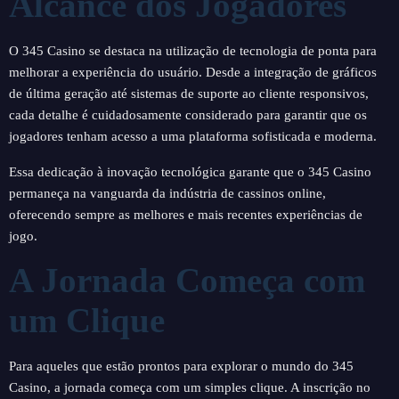
Alcance dos Jogadores
O 345 Casino se destaca na utilização de tecnologia de ponta para
melhorar a experiência do usuário. Desde a integração de gráficos
de última geração até sistemas de suporte ao cliente responsivos,
cada detalhe é cuidadosamente considerado para garantir que os
jogadores tenham acesso a uma plataforma sofisticada e moderna.
Essa dedicação à inovação tecnológica garante que o 345 Casino
permaneça na vanguarda da indústria de cassinos online,
oferecendo sempre as melhores e mais recentes experiências de
jogo.
A Jornada Começa com
um Clique
Para aqueles que estão prontos para explorar o mundo do 345
Casino, a jornada começa com um simples clique. A inscrição no