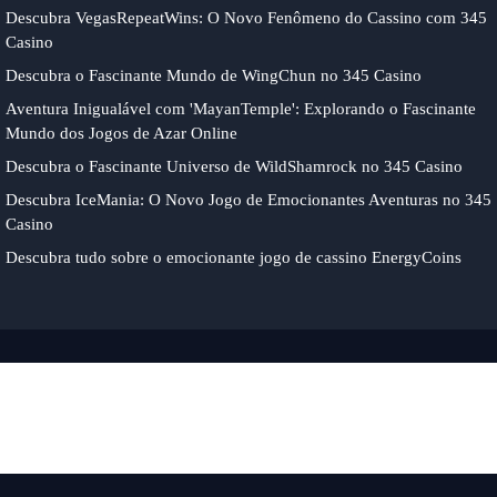
Descubra VegasRepeatWins: O Novo Fenômeno do Cassino com 345
Casino
Descubra o Fascinante Mundo de WingChun no 345 Casino
Aventura Inigualável com 'MayanTemple': Explorando o Fascinante
Mundo dos Jogos de Azar Online
Descubra o Fascinante Universo de WildShamrock no 345 Casino
Descubra IceMania: O Novo Jogo de Emocionantes Aventuras no 345
Casino
Descubra tudo sobre o emocionante jogo de cassino EnergyCoins