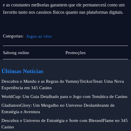
e as constantes melhorias garantem que ele permanecerá como um
favorito tanto nos cassinos físicos quanto nas plataformas digitais.
Categorias:
Jogos ao vivo
Exclusivo
Jogos
Sabong online
Promoções
ao
vivo
Últimas Notícias
Descubra o Mundo e as Regras do YummyTrickorTreat: Uma Nova
Experiência em 345 Casino
WorldCup: Um Guia Detalhado para o Jogo com Temática de Casino
GladiatorsGlory: Um Mergulho no Universo Deslumbrante de
Estratégia e Aventura
Descubra o Universo de Estratégia e Sorte com BlessedFlame no 345
Casino