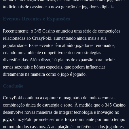
tradicionais de cassino e a nova geração de jogadores digitais.
Eventos Recentes e Expansões
Recentemente, o 345 Casino anunciou uma série de competições
relacionadas ao CrazyPoki, aumentando ainda mais a sua
popularidade. Estes eventos têm atraído jogadores renomados,
criando um ambiente competitivo e rico em estratégias
diversificadas. Além disso, há planos de expansão para incluir
temas sazonais e bônus especiais, que podem influenciar
diretamente na maneira como o jogo é jogado.
Conclusão
CrazyPoki continua a capturar o imaginário de muitos com sua
combinação única de estratégia e sorte. À medida que o 345 Casino
desenvolve novas maneiras de integrar tecnologia e inovação no
jogo, CrazyPoki promete ser uma força dominante por muito tempo
no mundo dos cassinos. A adaptação às preferências dos jogadores