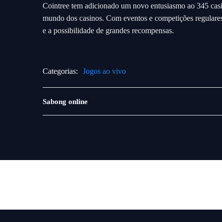
Cointree tem adicionado um novo entusiasmo ao 345 casi
mundo dos casinos. Com eventos e competições regulares,
e a possibilidade de grandes recompensas.
Categorias:
Jogos ao vivo
Exclusivo
Sabong online