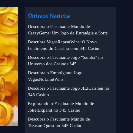
Últimas Notícias
Descubra o Fascinante Mundo de
CrazyGems: Um Jogo de Estratégia e Sorte
Descubra VegasRepeatWins: O Novo
Fenômeno do Cassino com 345 Casino
Descubra o Fascinante Jogo "Samba" no
Universo dos Casinos 345
Descubra o Empolgante Jogo
VegasNoLimitWins
Descubra o Fascinante Jogo JILICaishen no
345 Casino
Explorando o Fascinante Mundo de
JokerExpand no 345 Casino
Descubra o Fascinante Mundo de
TreasureQuest no 345 Casino