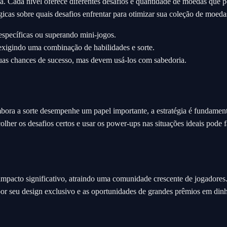
. Cada nível oferece diferentes desafios e quantidade de moedas que 
icas sobre quais desafios enfrentar para otimizar sua coleção de moeda
specíficas ou superando mini-jogos.
exigindo uma combinação de habilidades e sorte.
as chances de sucesso, mas devem usá-los com sabedoria.
ora a sorte desempenhe um papel importante, a estratégia é fundament
her os desafios certos e usar os power-ups nas situações ideais pode f
impacto significativo, atraindo uma comunidade crescente de jogadores
por seu design exclusivo e as oportunidades de grandes prêmios em dinh