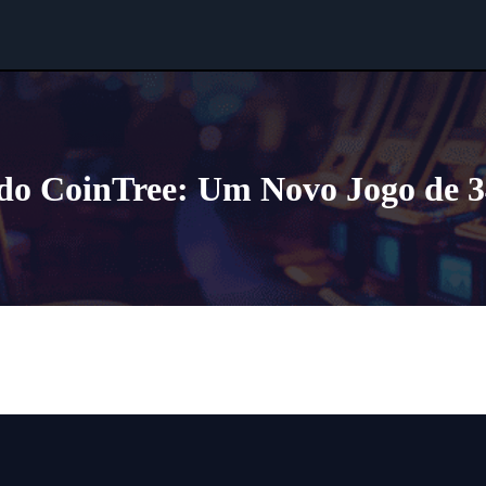
do CoinTree: Um Novo Jogo de 3