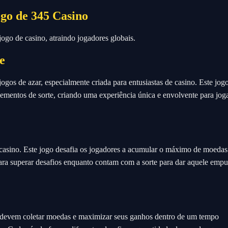
go de 345 Casino
ogo de casino, atraindo jogadores globais.
e
gos de azar, especialmente criada para entusiastas de casino. Este jog
lementos de sorte, criando uma experiência única e envolvente para jog
casino. Este jogo desafia os jogadores a acumular o máximo de moedas
para superar desafios enquanto contam com a sorte para dar aquele emp
es devem coletar moedas e maximizar seus ganhos dentro de um tempo