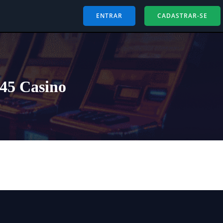
ENTRAR
CADASTRAR-SE
45 Casino