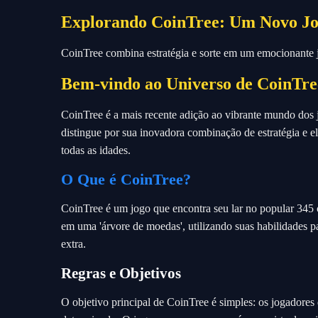
Explorando CoinTree: Um Novo Jo
CoinTree combina estratégia e sorte em um emocionante j
Bem-vindo ao Universo de CoinTre
CoinTree é a mais recente adição ao vibrante mundo dos jo
distingue por sua inovadora combinação de estratégia e e
todas as idades.
O Que é CoinTree?
CoinTree é um jogo que encontra seu lar no popular 345 
em uma 'árvore de moedas', utilizando suas habilidades 
extra.
Regras e Objetivos
O objetivo principal de CoinTree é simples: os jogador