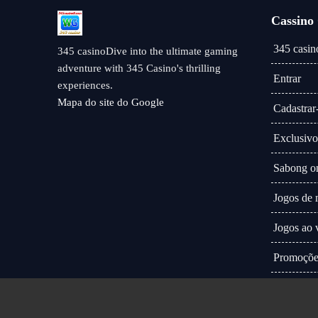
Cassino
345 casin
345 casinoDive into the ultimate gaming
adventure with 345 Casino's thrilling
Entrar
experiences.
Mapa do site do Google
Cadastrar
Exclusivo
Sabong on
Jogos de 
Jogos ao 
Promoçõe
Manchete