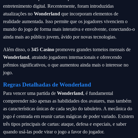
entretenimento digital. Recentemente, foram introduzidas
atualizações no
Wonderland
que incorporam elementos de
realidade aumentada. Isso permite que os jogadores vivenciem o
mundo do jogo de forma mais interativa e envolvente, conectando-o
ainda mais ao público jovem, ávido por novas tecnologias.
Além disso, o
345 Casino
promoveu grandes torneios mensais de
Wonderland
, atraindo jogadores internacionais e oferecendo
prêmios significativos, o que aumentou ainda mais o interesse no
jogo.
Regras Detalhadas de Wonderland
Para vencer uma partida de
Wonderland
, é fundamental
compreender não apenas as habilidades dos avatares, mas também
as características únicas de cada seção do tabuleiro. A mecânica do
jogo é centrada em reunir cartas mágicas de poder variado. Existem
três tipos principais de cartas: ataque, defesa e especiais, e saber
quando usá-las pode virar o jogo a favor do jogador.