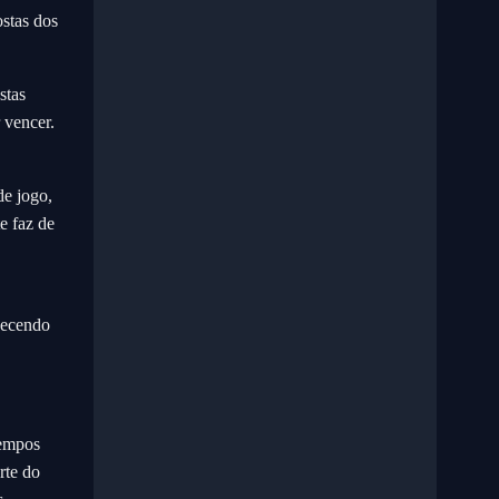
ostas dos
stas
 vencer.
de jogo,
e faz de
necendo
tempos
rte do