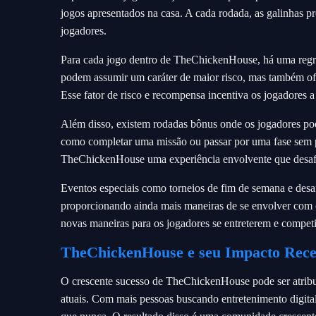
jogos apresentados na casa. A cada rodada, as galinhas pr
jogadores.
Para cada jogo dentro de TheChickenHouse, há uma regra 
podem assumir um caráter de maior risco, mas também of
Esse fator de risco e recompensa incentiva os jogadores 
Além disso, existem rodadas bônus onde os jogadores pod
como completar uma missão ou passar por uma fase sem pe
TheChickenHouse uma experiência envolvente que desafia 
Eventos especiais como torneios de fim de semana e des
proporcionando ainda mais maneiras de se envolver com o
novas maneiras para os jogadores se entreterem e compet
TheChickenHouse e seu Impacto Rece
O crescente sucesso de TheChickenHouse pode ser atrib
atuais. Com mais pessoas buscando entretenimento digital,