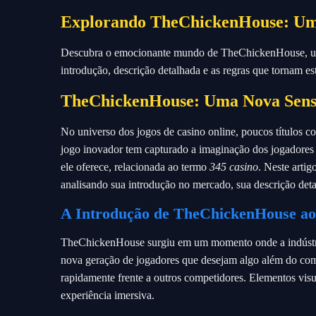
Explorando TheChickenHouse: Um
Descubra o emocionante mundo de TheChickenHouse, um i
introdução, descrição detalhada e as regras que tornam es
TheChickenHouse: Uma Nova Sensa
No universo dos jogos de casino online, poucos títulos c
jogo inovador tem capturado a imaginação dos jogadores 
ele oferece, relacionada ao termo
345 casino
. Neste arti
analisando sua introdução no mercado, sua descrição deta
A Introdução de TheChickenHouse a
TheChickenHouse surgiu em um momento onde a indústria
nova geração de jogadores que desejam algo além do comu
rapidamente frente a outros competidores. Elementos visu
experiência imersiva.