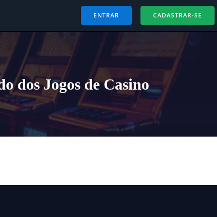
ENTRAR
CADASTRAR-SE
 dos Jogos de Casino